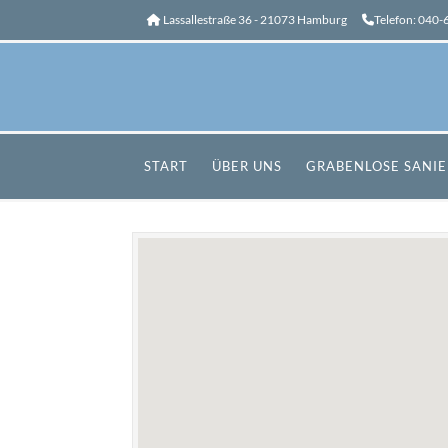
Lassallestraße 36 - 21073 Hamburg
Telefon:
040-6
START
ÜBER UNS
GRABENLOSE SANI