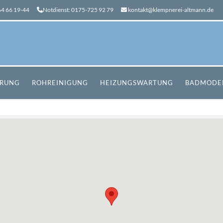
4 66 19-44
Notdienst:
0175-725 92 79
kontakt@klempnerei-altmann.de
ERUNG
ROHREINIGUNG
HEIZUNGSWARTUNG
BADMODE