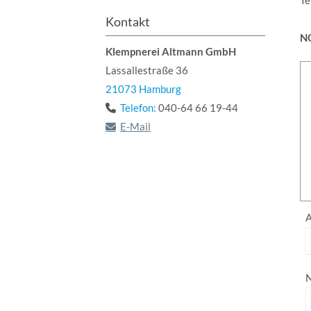
Te
Kontakt
NO
Klempnerei Altmann GmbH
Lassallestraße 36
21073
Hamburg
Telefon:
040-64 66 19-44
E-Mail
A