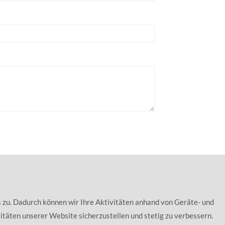
 zu. Dadurch können wir Ihre Aktivitäten anhand von Geräte- und
itäten unserer Website sicherzustellen und stetig zu verbessern.