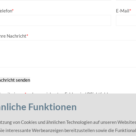
elefon
*
E-Mail
*
hre Nachricht
*
chricht senden
le mit einem
*
gekennzeichneten Felder sind Pflichtfelder.
hnliche Funktionen
utzung von Cookies und ähnlichen Technologien auf unseren Websites
Links
Sie interessante Werbeanzeigen bereitzustellen sowie die Funktional